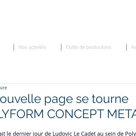
OLYFORM
Concept Métal
 Alimentaire - Industrie - Marine - Métallerie aménagement
Nos activités
Outils de productions
Ac
ture
ouvelle page se tourne
LYFORM CONCEPT META
t le dernier jour de Ludovic Le Cadet au sein de Pol