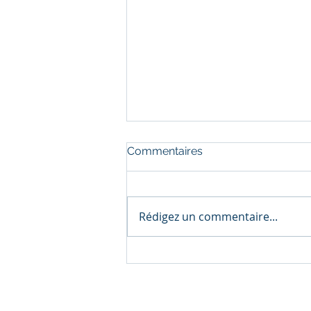
Commentaires
Rédigez un commentaire...
🎄 Retour sur le repas de
Noël de Polyform Concept
Métal 🎄