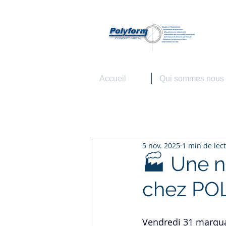
P
Agro
Accueil
Qui sommes nous
5 nov. 2025
1 min de lec
🏭 Une n
chez PO
Vendredi 31 marquai