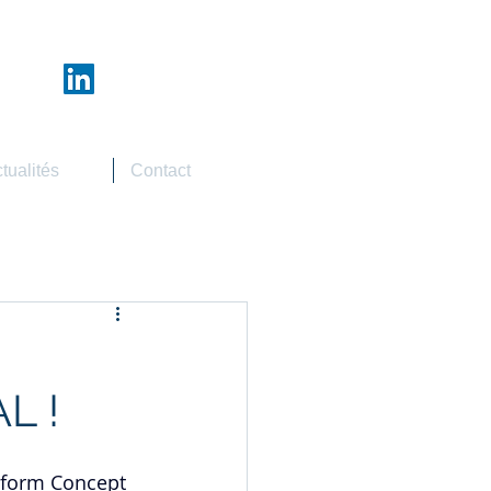
tualités
Contact
L !
yform Concept 