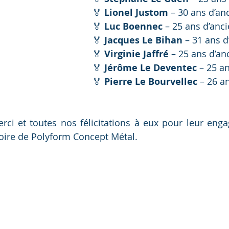
🏅 
Lionel Justom
 – 30 ans d’an
🏅 
Luc Boennec
 – 25 ans d’anc
🏅 
Jacques Le Bihan
 – 31 ans 
🏅 
Virginie Jaffré
 – 25 ans d’an
🏅 
Jérôme Le Deventec
 – 25 a
🏅 
Pierre Le Bourvellec
 – 26 a
i et toutes nos félicitations à eux pour leur enga
stoire de Polyform Concept Métal.