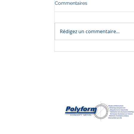
Commentaires
Rédigez un commentaire...
🏭 Une nouvelle page se
tourne chez POLYFORM
CONCEPT METAL !
Z.I des Forges 56650 Inzinzac-Lo
polyform@polyform-56.fr
Tél : 02 97 36 87 88
Entreprise soutenue par :