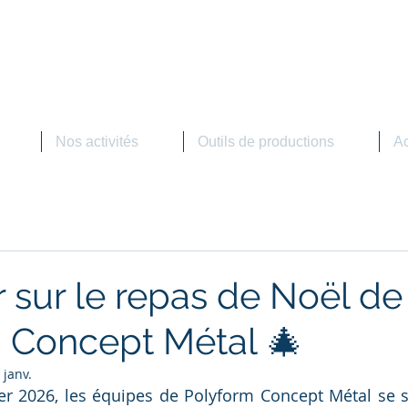
OLYFORM
Concept Métal
 Alimentaire - Industrie - Marine - Métallerie aménagement
Nos activités
Outils de productions
Ac
 sur le repas de Noël de
 Concept Métal 🎄
 janv.
er 2026, les équipes de Polyform Concept Métal se s