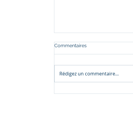
Commentaires
Rédigez un commentaire...
Polyform Concept Métal
prépare son rebond
industriel
Z.I des Forges 56650 Inzinzac-Lo
polyform@polyform-56.fr
Tél : 02 97 36 87 88