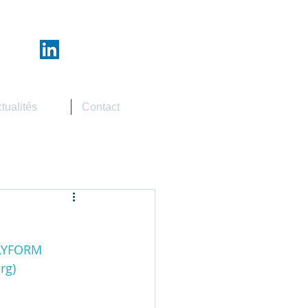
tualités
Contact
OLYFORM 
rg
)