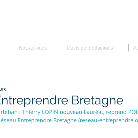
OLYFORM
Concept Métal
 Alimentaire - Industrie - Marine - Métallerie aménagement
Nos activités
Outils de productions
Ac
ture
ntreprendre Bretagne
rbihan : Thierry LOPIN nouveau Lauréat, reprend P
éseau Entreprendre Bretagne (
reseau-entreprendre.o